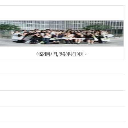
아모레퍼시픽, 밋유어뷰티 아카…