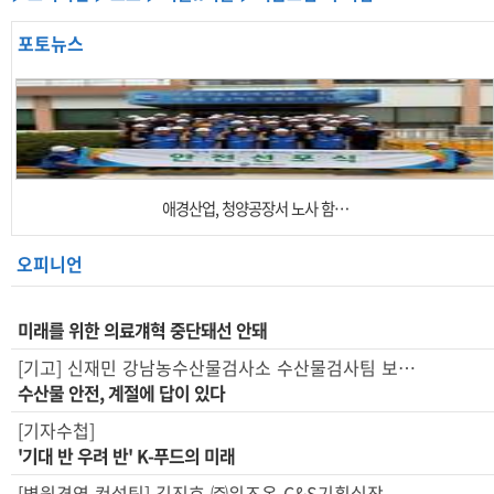
포토뉴스
애경산업, 청양공장서 노사 함…
오피니언
미래를 위한 의료걔혁 중단돼선 안돼
[기고] 신재민 강남농수산물검사소 수산물검사팀 보…
수산물 안전, 계절에 답이 있다
[기자수첩]
'기대 반 우려 반' K-푸드의 미래
[병원경영 컨설팅] 김진호 ㈜위즈온 C&S기획실장