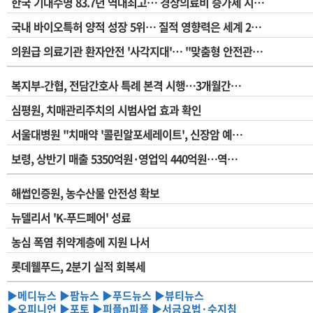
한국 기대수명 83.7년 역대최고… 경상의료비 증가세 지…
국내 바이오특허 양적 성장 5위… 질적 영향력은 세계 2…
의원급 의료기관 환자안전 '사각지대'… "맞춤형 안전관…
복지부-간협, 전담간호사 특례 본격 시행…3개월간…
심평원, 치매관리주치의 시범사업 효과 확인
서울대병원 "치매약 '콜린알포세레이트', 신장암 예…
보령, 상반기 매출 5350억원·영업익 440억원…역…
해썹인증원, 농수산물 안전성 확보
뉴델리서 'K-푸드페어' 성료
농심 폭염 취약계층에 지원 나서
롯데웰푸드, 2분기 실적 회복세
▶메디뉴스
▶팜뉴스
▶푸드뉴스
▶뷰티뉴스
▶오피니언
▶포토
▶피플n피플
▶서금요법·수지침