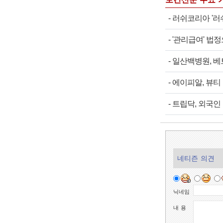
-
러쉬코리아 '러
-
'관리급여' 법
-
일산백병원, 베
-
에이피알, 뷰티 
-
트립닥, 외국인 
네티즌 의견
닉네임
내 용