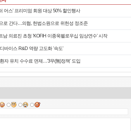
쉬 어스' 프리미엄 회원 대상 50% 할인행사
정으로 간다…의협, 헌법소원으로 위헌성 정조준
트남 의료진 초청 'KOFIH 이종욱펠로우십 임상연수' 시작
디바이스 R&D 역량 고도화 '속도'
환자 유치 수수료 면제…'3무(無)정책' 도입