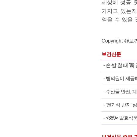
세상에 성공 
가지고 있는지
얻을 수 있을 
Copyright @보건신
보건신문
-
손·발 찰 때 '
-
병의원이 제공하
-
수산물 안전, 
-
'천기석 반지'
-
<389> 발효식
보건신문 주요 