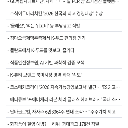
-
GC녹십자의료재단, 차세대 디지털 PCR 암 조기검진 플랫폼…
-
호식이두마리치킨 '2026 한국의 최고 경영대상' 수상
-
'올레샷', '먹는 위고비' 등 부당광고 적발
-
칭다오국제맥주축제서 K-푸드 편의점 인기
-
폴란드에서 K-푸드를 맛보고, 즐기다
-
식품안전정보원, AI 기반 과학적 검증 모색
-
K-뷰티 브랜드 북미시장 영역 확대 '속도'
-
코스메카코리아 '2026 지속가능경영보고서' 발간… 'ESG 고…
-
메디큐브 '포에버체리 리본 체리 글래스 헤어브러시' 국내 소…
-
달바글로벌, 자사주 6만3364주 연내 소각… "주주가치 제고"
-
화장품이 질염 예방?… 허위·과대광고 178건 적발