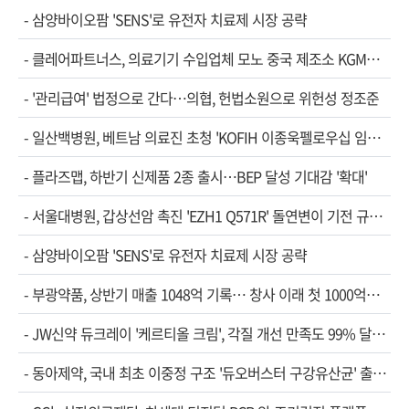
-
삼양바이오팜 'SENS'로 유전자 치료제 시장 공략
-
클레어파트너스, 의료기기 수입업체 모노 중국 제조소 KGM…
-
'관리급여' 법정으로 간다…의협, 헌법소원으로 위헌성 정조준
-
일산백병원, 베트남 의료진 초청 'KOFIH 이종욱펠로우십 임…
-
플라즈맵, 하반기 신제품 2종 출시…BEP 달성 기대감 '확대'
-
서울대병원, 갑상선암 촉진 'EZH1 Q571R' 돌연변이 기전 규…
-
삼양바이오팜 'SENS'로 유전자 치료제 시장 공략
-
부광약품, 상반기 매출 1048억 기록… 창사 이래 첫 1000억…
-
JW신약 듀크레이 '케르티올 크림', 각질 개선 만족도 99% 달…
-
동아제약, 국내 최초 이중정 구조 '듀오버스터 구강유산균' 출…