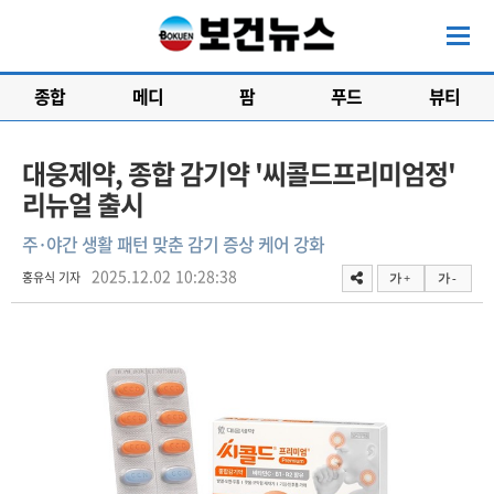
종합
메디
팜
푸드
뷰티
대웅제약, 종합 감기약 '씨콜드프리미엄정'
리뉴얼 출시
주·야간 생활 패턴 맞춘 감기 증상 케어 강화
2025.12.02 10:28:38
홍유식 기자
가 +
가 -