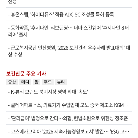
선정
-
휴온스랩, '하이디퓨즈' 적용 ADC SC 조성물 특허 등록
-
동화약품, '후시다인' 리브랜딩… 더마 스킨웨어 '후시다인 8 베
리어' 출시
-
근로복지공단 안산병원, '2026 보건관리 우수사례 발표대회' 대
상 수상
보건신문 주요 기사
종합
메디
팜
푸드
뷰티
-
K-뷰티 브랜드 북미시장 영역 확대 '속도'
-
클레어파트너스, 의료기기 수입업체 모노 중국 제조소 KGM…
-
'관리급여' 법정으로 간다…의협, 헌법소원으로 위헌성 정조준
-
코스메카코리아 '2026 지속가능경영보고서' 발간… 'ESG 고…