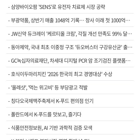
-
삼양바이오팜 'SENS'로 유전자 치료제 시장 공략
-
부광약품, 상반기 매출 1048억 기록… 창사 이래 첫 1000억…
-
JW신약 듀크레이 '케르티올 크림', 각질 개선 만족도 99% 달…
-
동아제약, 국내 최초 이중정 구조 '듀오버스터 구강유산균' 출…
-
GC녹십자의료재단, 차세대 디지털 PCR 암 조기검진 플랫폼…
-
호식이두마리치킨 '2026 한국의 최고 경영대상' 수상
-
'올레샷', '먹는 위고비' 등 부당광고 적발
-
칭다오국제맥주축제서 K-푸드 편의점 인기
-
폴란드에서 K-푸드를 맛보고, 즐기다
-
식품안전정보원, AI 기반 과학적 검증 모색