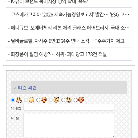
-
K-뷰티 브랜드 북미시장 영역 확대 '속도'
-
코스메카코리아 '2026 지속가능경영보고서' 발간… 'ESG 고…
-
메디큐브 '포에버체리 리본 체리 글래스 헤어브러시' 국내 소…
-
달바글로벌, 자사주 6만3364주 연내 소각… "주주가치 제고"
-
화장품이 질염 예방?… 허위·과대광고 178건 적발
네티즌 의견
닉네임
내 용