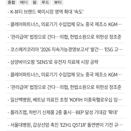
종합
메디
팜
푸드
뷰티
-
K-뷰티 브랜드 북미시장 영역 확대 '속도'
-
클레어파트너스, 의료기기 수입업체 모노 중국 제조소 KGM…
-
'관리급여' 법정으로 간다…의협, 헌법소원으로 위헌성 정조준
-
코스메카코리아 '2026 지속가능경영보고서' 발간… 'ESG 고…
-
삼양바이오팜 'SENS'로 유전자 치료제 시장 공략
-
클레어파트너스, 의료기기 수입업체 모노 중국 제조소 KGM…
-
'관리급여' 법정으로 간다…의협, 헌법소원으로 위헌성 정조준
-
일산백병원, 베트남 의료진 초청 'KOFIH 이종욱펠로우십 임…
-
플라즈맵, 하반기 신제품 2종 출시…BEP 달성 기대감 '확대'
-
서울대병원, 갑상선암 촉진 'EZH1 Q571R' 돌연변이 기전 규…