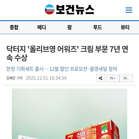
종합
메디
팜
푸드
뷰티
닥터지 '올리브영 어워즈' 크림 부문 7년 연
속 수상
한정 기획세트 출시… 12월 할인 프로모션·올영세일 참여
2025.12.01 10:34:54
김혜란 기자
가 +
가 -