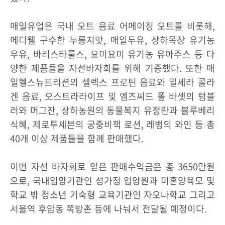
매일유업은 국내 오트 음료 어메이징 오트를 비롯해,
메디웰 구수한 누룽지맛, 매일두유, 상하목장 유기농
우유, 바리스타룰스, 요미요미 유기농 유아주스 등 다
양한 제품들을 자선바자회를 위해 기증했다. 또한 매
일헬스뉴트리션의 셀렉스 프로틴 음료와 밀세라 콜라
겐 음료, 오스트라라이프 및 엠즈씨드 폴 바셋의 텀블
러와 머그잔, 상하농원의 동물복지 유정란과 블루베리
식혜, 제로투세븐의 궁중비책 로션, 레뱅의 와인 등 총
40개 이상 제품들을 함께 판매했다.
이번 자선 바자회로 얻은 판매수익금은 총 3650만원
으로, 국내입양기관인 성가정 입양원과 미혼양육모 및
학교 밖 청소년 기숙형 교육기관인 자오나학교 그리고
서울역 후암동 쪽방촌 등에 나눠서 전달될 예정이다.