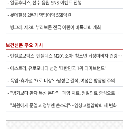
-
일동후디스, 선수 응원 SNS 이벤트 진행
-
롯데칠성 2분기 영업이익 558억원
-
빙그레, 제3회 부라보콘 전국 어린이 바둑대회 개최
보건신문 주요 기사
-
엔젤로보틱스 '엔젤렉스 M20', 소아·청소년 뇌성마비자 건강보험 확대 적용
-
에스트라, 유로모니터 선정 '대한민국 1위 더마브랜드'
-
폭염·휴가철 '요로 비상'…남성은 결석, 여성은 방광염 주의
-
"병기보다 환자 특성 본다"…폐암 치료, 정밀의료 중심으로 진화
-
"회원에게 문열고 정부엔 쓴소리"…임상고혈압학회 새 변화