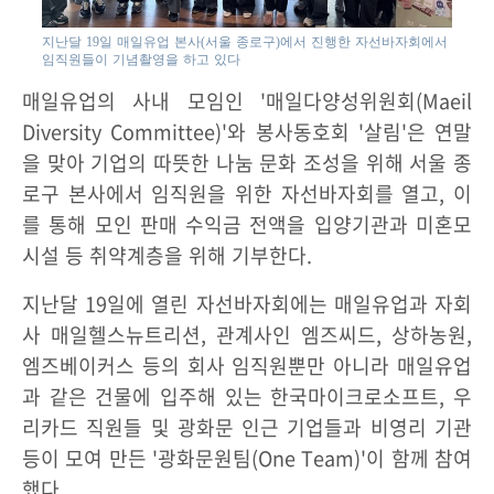
지난달 19일 매일유업 본사(서울 종로구)에서 진행한 자선바자회에서
임직원들이 기념촬영을 하고 있다
매일유업의 사내 모임인 '매일다양성위원회(Maeil
Diversity Committee)'와 봉사동호회 '살림'은 연말
을 맞아 기업의 따뜻한 나눔 문화 조성을 위해 서울 종
로구 본사에서 임직원을 위한 자선바자회를 열고, 이
를 통해 모인 판매 수익금 전액을 입양기관과 미혼모
시설 등 취약계층을 위해 기부한다.
지난달 19일에 열린 자선바자회에는 매일유업과 자회
사 매일헬스뉴트리션, 관계사인 엠즈씨드, 상하농원,
엠즈베이커스 등의 회사 임직원뿐만 아니라 매일유업
과 같은 건물에 입주해 있는 한국마이크로소프트, 우
리카드 직원들 및 광화문 인근 기업들과 비영리 기관
등이 모여 만든 '광화문원팀(One Team)'이 함께 참여
했다.