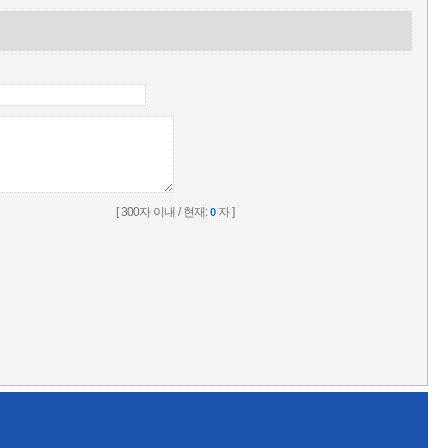
[ 300자 이내 / 현재:
자 ]
0