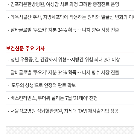
-
김포리온한방병원, 여성암 치료 과정 고려한 중점진료 운영
-
데옥시콜산 주사, 지방세포막에 작용하는 원리와 얼굴선 변화의 이
-
달바글로벌 '쿠오카' 지분 34% 획득… 니치 향수 시장 진출
보건신문 주요 기사
-
청년 우울증, 간 건강까지 위협…지방간 위험 최대 2배 이상
-
달바글로벌 '쿠오카' 지분 34% 획득… 니치 향수 시장 진출
-
'모두의 상생'으로 안정적 판로 확보
-
배스킨라빈스, 무더위 날리는 7월 '31데이' 진행
-
서울성모병원 심뇌혈관병원, 차세대 TAVI 재시술기법 성공