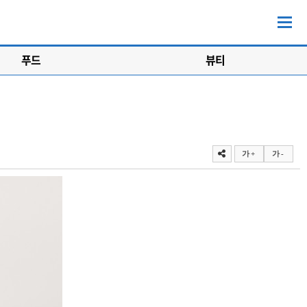
푸드
뷰티
가 +
가 -