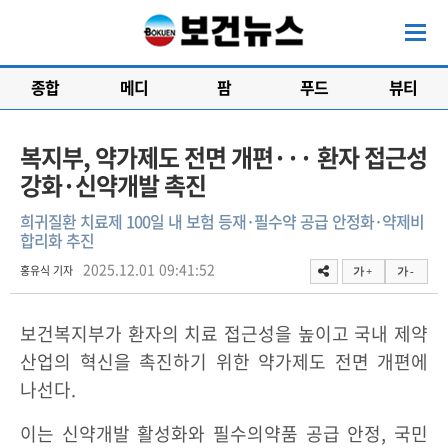
종합
메디
팜
푸드
뷰티
복지부, 약가제도 전면 개편··· 환자 접근성
강화·신약개발 촉진
희귀질환 치료제 100일 내 보험 등재·필수약 공급 안정화·약제비
합리화 추진
2025.12.01 09:41:52
홍유식 기자
가 +
가 -
보건복지부가 환자의 치료 접근성을 높이고 국내 제약
산업의 혁신을 촉진하기 위한 약가제도 전면 개편에
나선다.
이는 신약개발 활성화와 필수의약품 공급 안정, 국민