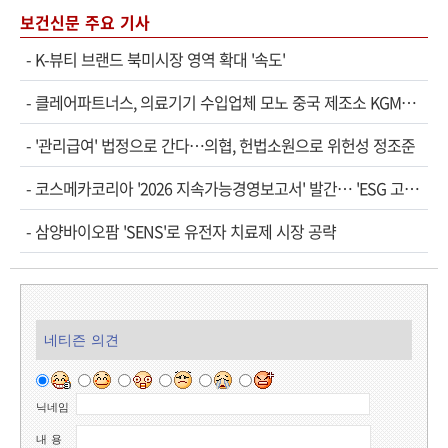
보건신문 주요 기사
-
K-뷰티 브랜드 북미시장 영역 확대 '속도'
-
클레어파트너스, 의료기기 수입업체 모노 중국 제조소 KGM…
-
'관리급여' 법정으로 간다…의협, 헌법소원으로 위헌성 정조준
-
코스메카코리아 '2026 지속가능경영보고서' 발간… 'ESG 고…
-
삼양바이오팜 'SENS'로 유전자 치료제 시장 공략
네티즌 의견
닉네임
내 용