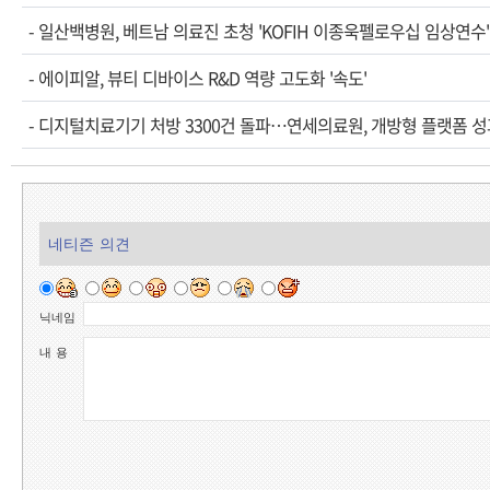
-
일산백병원, 베트남 의료진 초청 'KOFIH 이종욱펠로우십 임상연수'
-
에이피알, 뷰티 디바이스 R&D 역량 고도화 '속도'
-
디지털치료기기 처방 3300건 돌파…연세의료원, 개방형 플랫폼 성
네티즌 의견
닉네임
내 용