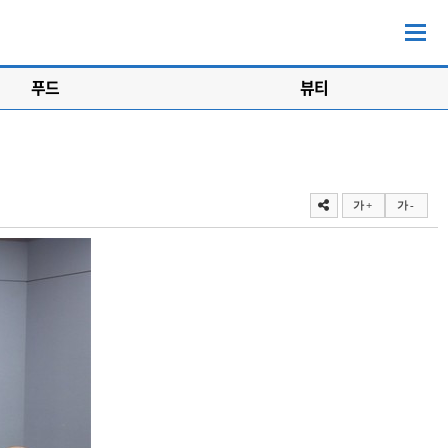
푸드
뷰티
가 +
가 -