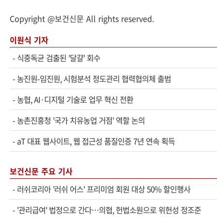
Copyright @보건신문 All rights reserved.
이원식 기자
-
식중독균 검출된 '달걀' 회수
-
농진원-임진원, 시험분석 정도관리 협력협의체 출범
-
농협, AI·디지털 기술로 업무 혁신 전환
-
농촌진흥청 '국가 치유농업 거점' 역할 논의
-
aT 대표 웹사이트, 웹 접근성 품질인증 7년 연속 획득
보건신문 주요 기사
-
러쉬코리아 '러쉬 어스' 프리미엄 회원 대상 50% 할인행사
-
'관리급여' 법정으로 간다…의협, 헌법소원으로 위헌성 정조준