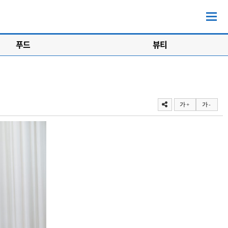
푸드
뷰티
가 +
가 -