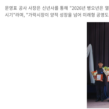
문영표 공사 사장은 신년사를 통해 "2026년 병오년은 
시기"라며, "가락시장이 양적 성장을 넘어 미래형 공영