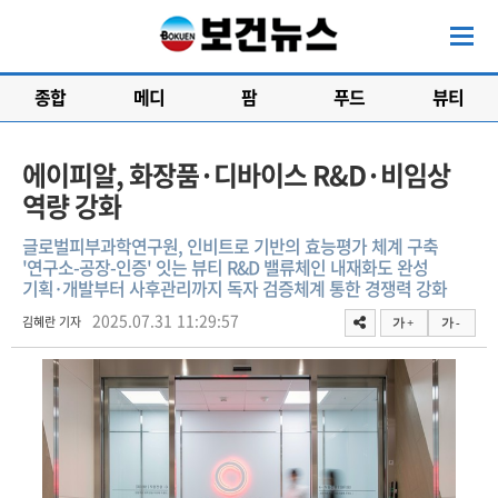
종합
메디
팜
푸드
뷰티
에이피알, 화장품·디바이스 R&D·비임상
역량 강화
글로벌피부과학연구원, 인비트로 기반의 효능평가 체계 구축
'연구소-공장-인증' 잇는 뷰티 R&D 밸류체인 내재화도 완성
기획·개발부터 사후관리까지 독자 검증체계 통한 경쟁력 강화
2025.07.31 11:29:57
김혜란 기자
가 +
가 -