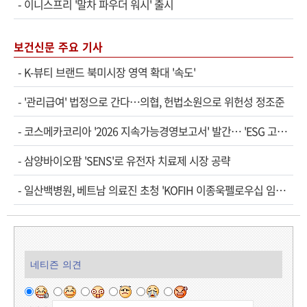
-
이니스프리 '말차 파우더 워시' 출시
보건신문 주요 기사
-
K-뷰티 브랜드 북미시장 영역 확대 '속도'
-
'관리급여' 법정으로 간다…의협, 헌법소원으로 위헌성 정조준
-
코스메카코리아 '2026 지속가능경영보고서' 발간… 'ESG 고…
-
삼양바이오팜 'SENS'로 유전자 치료제 시장 공략
-
일산백병원, 베트남 의료진 초청 'KOFIH 이종욱펠로우십 임…
네티즌 의견