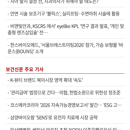
-
치아 발치 결정 전, 치과의사가 취해야 할 태도는?
-
안면 시술 보조기구 '볼릭스', 실리프팅·수면마취 시술에 활용
-
비앤빛안과, KSCRS 에서' eyelike KPL '연구 결과 발표, '개인 맞
춤형 렌즈삽입술' 전…
-
한스바이오메드, '서울브레스트미팅2026' 참가, 가슴 보형물 '바
운스(BOUNS)' 소개
보건신문 주요 기사
-
K-뷰티 브랜드 북미시장 영역 확대 '속도'
-
'관리급여' 법정으로 간다…의협, 헌법소원으로 위헌성 정조준
-
코스메카코리아 '2026 지속가능경영보고서' 발간… 'ESG 고…
-
삼양바이오팜 'SENS'로 유전자 치료제 시장 공략
-
일산백병원, 베트남 의료진 초청 'KOFIH 이종욱펠로우십 임…