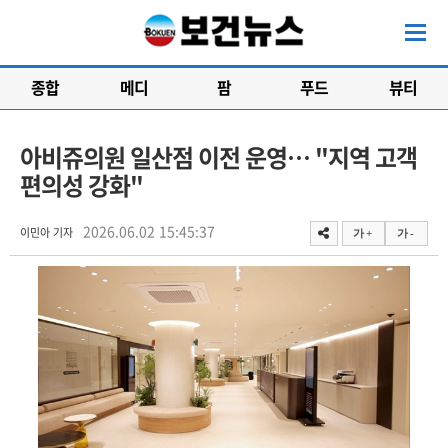
종합
메디
팜
푸드
뷰티
아비쥬의원 일산점 이전 운영… "지역 고객
편의성 강화"
2026.06.02 15:45:37
이민아 기자
가 +
가 -