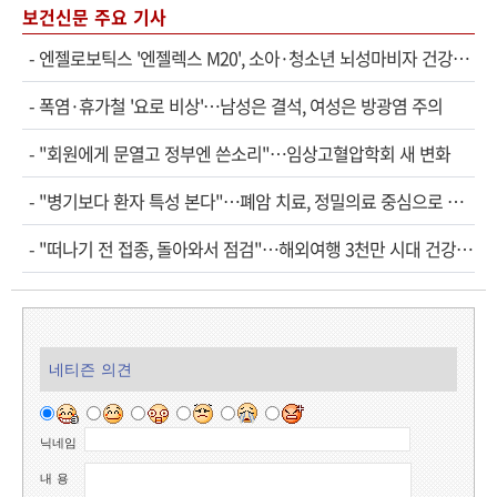
보건신문 주요 기사
-
엔젤로보틱스 '엔젤렉스 M20', 소아·청소년 뇌성마비자 건강보험 확대 적용
-
폭염·휴가철 '요로 비상'…남성은 결석, 여성은 방광염 주의
-
"회원에게 문열고 정부엔 쓴소리"…임상고혈압학회 새 변화
-
"병기보다 환자 특성 본다"…폐암 치료, 정밀의료 중심으로 진화
-
"떠나기 전 접종, 돌아와서 점검"…해외여행 3천만 시대 건강관리법
네티즌 의견
닉네임
내 용