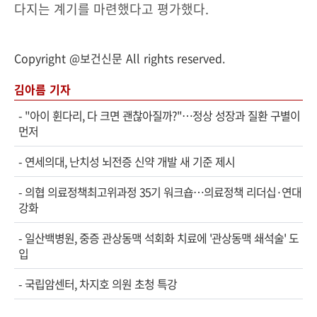
다지는 계기를 마련했다고 평가했다.
Copyright @보건신문 All rights reserved.
김아름 기자
-
"아이 휜다리, 다 크면 괜찮아질까?"…정상 성장과 질환 구별이
먼저
-
연세의대, 난치성 뇌전증 신약 개발 새 기준 제시
-
의협 의료정책최고위과정 35기 워크숍…의료정책 리더십·연대
강화
-
일산백병원, 중증 관상동맥 석회화 치료에 '관상동맥 쇄석술' 도
입
-
국립암센터, 차지호 의원 초청 특강