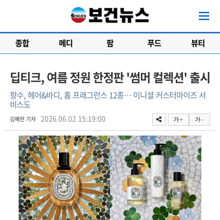
종합
메디
팜
푸드
뷰티
딥티크, 여름 정원 한정판 '썸머 컬렉션' 출시
향수, 헤어&바디, 홈 프래그런스 12종… 이니셜 커스터마이즈 서
비스도
2026.06.02 15:19:00
김혜란 기자
가 +
가 -