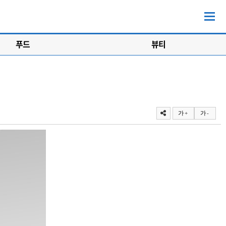
푸드
뷰티
가 +
가 -