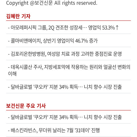
Copyright @보건신문 All rights reserved.
김혜란 기자
-
아모레퍼시픽 그룹, 2Q 견조한 성장세… 영업익 53.3%↑
-
콜마비앤에이치, 상반기 영업이익 46.7% 증가
-
김포리온한방병원, 여성암 치료 과정 고려한 중점진료 운영
-
데옥시콜산 주사, 지방세포막에 작용하는 원리와 얼굴선 변화의
이해
-
달바글로벌 '쿠오카' 지분 34% 획득… 니치 향수 시장 진출
보건신문 주요 기사
-
달바글로벌 '쿠오카' 지분 34% 획득… 니치 향수 시장 진출
-
배스킨라빈스, 무더위 날리는 7월 '31데이' 진행