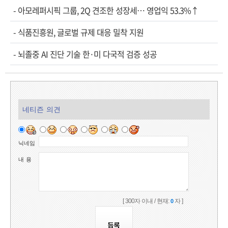
-
아모레퍼시픽 그룹, 2Q 견조한 성장세… 영업익 53.3%↑
-
식품진흥원, 글로벌 규제 대응 밀착 지원
-
뇌졸중 AI 진단 기술 한·미 다국적 검증 성공
네티즌 의견
닉네임
내 용
[ 300자 이내 / 현재:
자 ]
0