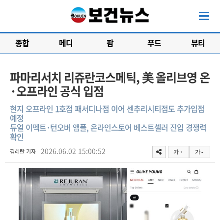
종합
메디
팜
푸드
뷰티
파마리서치 리쥬란코스메틱, 美 올리브영 온
·오프라인 공식 입점
현지 오프라인 1호점 패서디나점 이어 센추리시티점도 추가입점
예정
듀얼 이펙트·턴오버 앰플, 온라인스토어 베스트셀러 진입 경쟁력
확인
2026.06.02 15:00:52
김혜란 기자
가 +
가 -