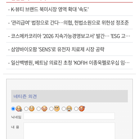
-
K-뷰티 브랜드 북미시장 영역 확대 '속도'
-
'관리급여' 법정으로 간다…의협, 헌법소원으로 위헌성 정조준
-
코스메카코리아 '2026 지속가능경영보고서' 발간… 'ESG 고…
-
삼양바이오팜 'SENS'로 유전자 치료제 시장 공략
-
일산백병원, 베트남 의료진 초청 'KOFIH 이종욱펠로우십 임…
네티즌 의견
닉네임
내 용