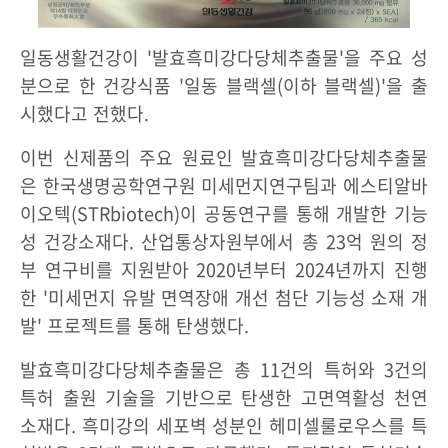
일동생활건강이 '발효흑미강다당체추출물'을 주요 성
분으로 한 건강식품 '일동 블랙셀(이하 블랙셀)'을 출
시했다고 전했다.
이번 신제품의 주요 원료인 발효흑미강다당체추출물
은 한국생명공학연구원 미세먼지연구팀과 에스티알바
이오텍(STRbiotech)이 공동연구를 통해 개발한 기능
성 건강소재다. 산업통상자원부에서 총 23억 원의 정
부 연구비를 지원받아 2020년부터 2024년까지 진행
한 '미세먼지 유발 면역장애 개선 첨단 기능성 소재 개
발' 프로젝트를 통해 탄생했다.
발효흑미강다당체추출물은 총 11건의 특허와 3건의
특허 출원 기술을 기반으로 탄생한 고면역활성 천연
소재다. 흑미강의 세포벽 성분인 헤미셀룰로우스를 특