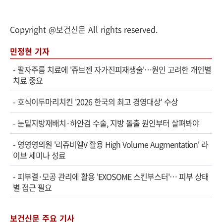
Copyright @보건신문 All rights reserved.
민정현 기자
-
팔자주름 치료에 '쥬브젠 자가진피재생술'…원인 고려한 개인별
치료 중요
-
호식이두마리치킨 '2026 한국의 최고 경영대상' 수상
-
눈밑지방재배치·하안검 수술, 지방 돌출 원인부터 살펴봐야
-
영영영의원 '리쥬비엘V 활용 High Volume Augmentation' 라
이브 세미나 성료
-
피부결·모공 관리에 활용 'EXOSOME 스킨부스터'… 피부 상태
별 접근 필요
보건신문 주요 기사