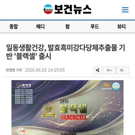
종합
메디
팜
푸드
뷰티
일동생활건강, 발효흑미강다당체추출물 기
반 '블랙셀' 출시
2026.06.02 14:19:05
민정현 기자
가 +
가 -