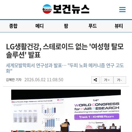
종합
메디
팜
푸드
뷰티
LG생활건강, 스테로이드 없는 '여성형 탈모
솔루션' 발표
세계모발학회서 연구성과 발표… "두피 노화 메커니즘 연구 고도
화"
2026.06.02 11:08:50
김혜란 기자
가 +
가 -