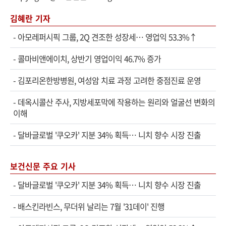
김혜란 기자
-
아모레퍼시픽 그룹, 2Q 견조한 성장세… 영업익 53.3%↑
-
콜마비앤에이치, 상반기 영업이익 46.7% 증가
-
김포리온한방병원, 여성암 치료 과정 고려한 중점진료 운영
-
데옥시콜산 주사, 지방세포막에 작용하는 원리와 얼굴선 변화의
이해
-
달바글로벌 '쿠오카' 지분 34% 획득… 니치 향수 시장 진출
보건신문 주요 기사
-
달바글로벌 '쿠오카' 지분 34% 획득… 니치 향수 시장 진출
-
배스킨라빈스, 무더위 날리는 7월 '31데이' 진행