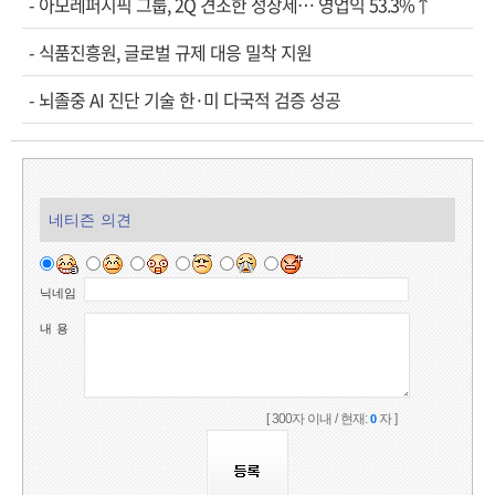
-
아모레퍼시픽 그룹, 2Q 견조한 성장세… 영업익 53.3%↑
-
식품진흥원, 글로벌 규제 대응 밀착 지원
-
뇌졸중 AI 진단 기술 한·미 다국적 검증 성공
네티즌 의견
닉네임
내 용
[ 300자 이내 / 현재:
자 ]
0