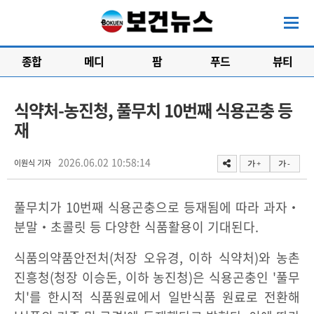
종합
메디
팜
푸드
뷰티
식약처-농진청, 풀무치 10번째 식용곤충 등
재
2026.06.02 10:58:14
이원식 기자
가 +
가 -
풀무치가 10번째 식용곤충으로 등재됨에 따라 과자‧
분말‧초콜릿 등 다양한 식품활용이 기대된다.
식품의약품안전처(처장 오유경, 이하 식약처)와 농촌
진흥청(청장 이승돈, 이하 농진청)은 식용곤충인 '풀무
치'를 한시적 식품원료에서 일반식품 원료로 전환해