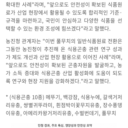
확대한 사례"라며, "앞으로도 안전성이 확보된 식품원
료가 산업 현장에서 활용될 수 있도록 합리적인 기준·
규격을 마련하고, 국민이 안심하고 다양한 식품을 선
택할 수 있는 환경 조성에 힘쓰겠다"라고 말했다.
농진청 관계자는 "이번 풀무치의 일반식품원료 전환은
그동안 농진청이 추진해 온 식용곤충 관련 연구 성과
가 제도 개선과 산업 현장 활용으로 이어진 사례"라며,
"앞으로도 안전성이 확보된 곤충자원을 발굴하고, 농
가 소득 증대와 식용곤충 산업 활성화에 도움이 되도
록 연구와 현장 지원을 강화하겠다."라고 말했다.
* (식용곤충 10종) 메뚜기, 백강잠, 식용누에, 갈색거저
리유충, 쌍별귀뚜라미, 흰점박이꽃무지유충, 장수풍뎅
이유충, 아메리카왕거저리유충, 수벌번데기, 풀무치