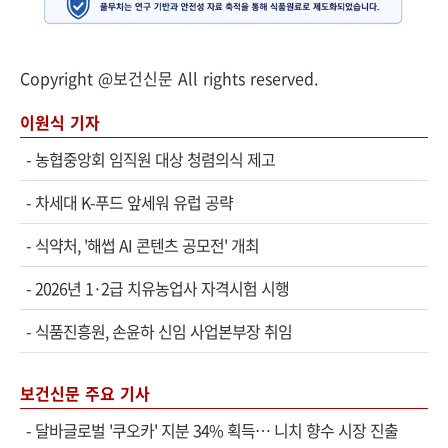
Copyright @보건신문 All rights reserved.
이원식 기자
-
농협중앙회 임직원 대상 청렴의식 제고
-
차세대 K-푸드 앞세워 유럽 공략
-
식약처, '해썹 AI 콘텐츠 공모전' 개최
-
2026년 1·2급 치유농업사 자격시험 시행
-
식품진흥원, 손윤하 신임 사업본부장 취임
보건신문 주요 기사
-
달바글로벌 '쿠오카' 지분 34% 획득… 니치 향수 시장 진출