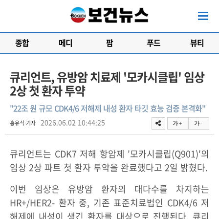
종합
메디
팜
푸드
뷰티
큐리언트, 유방암 치료제 '모카시클립' 임상
2상 첫 환자 투약
"22조 원 규모 CDK4/6 저해제 내성 환자 타깃 효능 검증 본격화"
2026.06.02 10:44:25
홍유식 기자
가 +
가 -
큐리언트는 CDK7 저해 항암제 '모카시클립(Q901)'의
임상 2상 파트 첫 환자 투약을 완료했다고 2일 밝혔다.
이번 임상은 유방암 환자의 대다수를 차지하는
HR+/HER2- 환자 중, 기존 표준치료법인 CDK4/6 저
해제에 내성이 생긴 환자를 대상으로 진행된다. 큐리