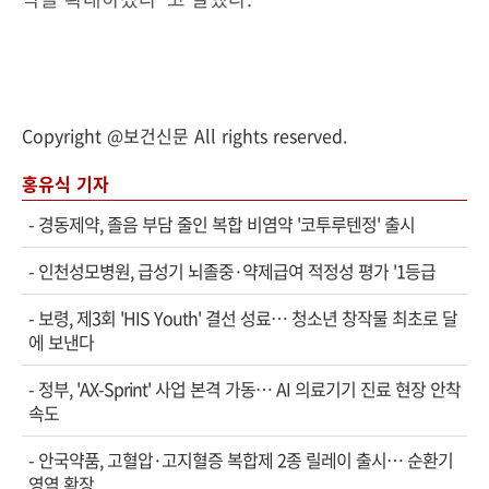
Copyright @보건신문 All rights reserved.
홍유식 기자
-
경동제약, 졸음 부담 줄인 복합 비염약 '코투루텐정' 출시
-
인천성모병원, 급성기 뇌졸중·약제급여 적정성 평가 '1등급
-
보령, 제3회 'HIS Youth' 결선 성료… 청소년 창작물 최초로 달
에 보낸다
-
정부, 'AX-Sprint' 사업 본격 가동… AI 의료기기 진료 현장 안착
속도
-
안국약품, 고혈압·고지혈증 복합제 2종 릴레이 출시… 순환기
영역 확장