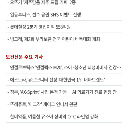
-
오뚜기 '제주담음 제주 드립 커피' 2종
-
일동후디스, 선수 응원 SNS 이벤트 진행
-
롯데칠성 2분기 영업이익 558억원
-
빙그레, 제3회 부라보콘 전국 어린이 바둑대회 개최
보건신문 주요 기사
-
엔젤로보틱스 '엔젤렉스 M20', 소아·청소년 뇌성마비자 건강보험 확대 적용
-
에스트라, 유로모니터 선정 '대한민국 1위 더마브랜드'
-
정부, 'AX-Sprint' 사업 본격 가동… AI 의료기기 진료 현장 안착 속도
-
뚜레쥬르, '아그작' 케이크 인니서 완판
-
한미약품, 여름철 유소아 상비약 OTC 라인업 강화