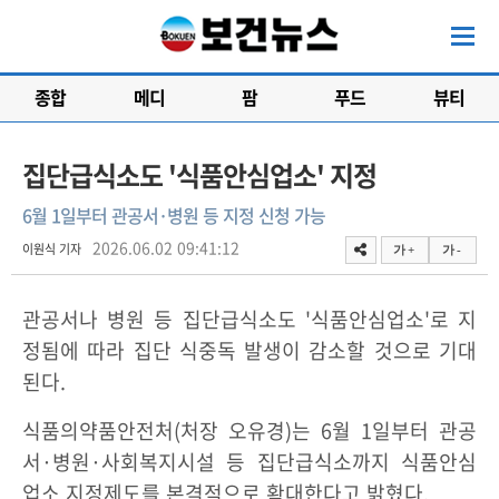
종합
메디
팜
푸드
뷰티
집단급식소도 '식품안심업소' 지정
6월 1일부터 관공서·병원 등 지정 신청 가능
2026.06.02 09:41:12
이원식 기자
가 +
가 -
관공서나 병원 등 집단급식소도 '식품안심업소'로 지
정됨에 따라 집단 식중독 발생이 감소할 것으로 기대
된다.
식품의약품안전처(처장 오유경)는 6월 1일부터 관공
서·병원·사회복지시설 등 집단급식소까지 식품안심
업소 지정제도를 본격적으로 확대한다고 밝혔다.