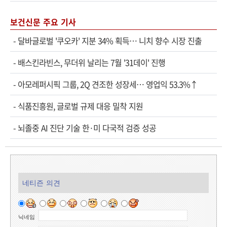
보건신문 주요 기사
-
달바글로벌 '쿠오카' 지분 34% 획득… 니치 향수 시장 진출
-
배스킨라빈스, 무더위 날리는 7월 '31데이' 진행
-
아모레퍼시픽 그룹, 2Q 견조한 성장세… 영업익 53.3%↑
-
식품진흥원, 글로벌 규제 대응 밀착 지원
-
뇌졸중 AI 진단 기술 한·미 다국적 검증 성공
네티즌 의견
닉네임