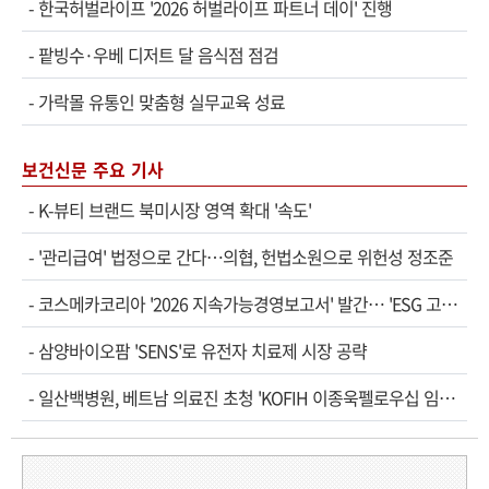
-
한국허벌라이프 '2026 허벌라이프 파트너 데이' 진행
-
팥빙수·우베 디저트 달 음식점 점검
-
가락몰 유통인 맞춤형 실무교육 성료
보건신문 주요 기사
-
K-뷰티 브랜드 북미시장 영역 확대 '속도'
-
'관리급여' 법정으로 간다…의협, 헌법소원으로 위헌성 정조준
-
코스메카코리아 '2026 지속가능경영보고서' 발간… 'ESG 고…
-
삼양바이오팜 'SENS'로 유전자 치료제 시장 공략
-
일산백병원, 베트남 의료진 초청 'KOFIH 이종욱펠로우십 임…