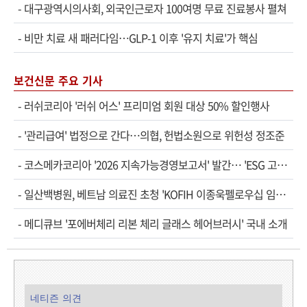
-
대구광역시의사회, 외국인근로자 100여명 무료 진료봉사 펼쳐
-
비만 치료 새 패러다임…GLP-1 이후 '유지 치료'가 핵심
보건신문 주요 기사
-
러쉬코리아 '러쉬 어스' 프리미엄 회원 대상 50% 할인행사
-
'관리급여' 법정으로 간다…의협, 헌법소원으로 위헌성 정조준
-
코스메카코리아 '2026 지속가능경영보고서' 발간… 'ESG 고도화' 속도
-
일산백병원, 베트남 의료진 초청 'KOFIH 이종욱펠로우십 임상연수' 시작
-
메디큐브 '포에버체리 리본 체리 글래스 헤어브러시' 국내 소개
네티즌 의견