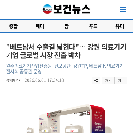
종합
메디
팜
푸드
뷰티
"베트남서 수출길 넓힌다"… 강원 의료기기
기업 글로벌 시장 진출 박차
원주의료기기산업진흥원·건보공단·강원TP, 베트남 K 의료기기
전시회 공동관 운영
2026.06.01 17:34:18
김아름 기자
가 +
가 -