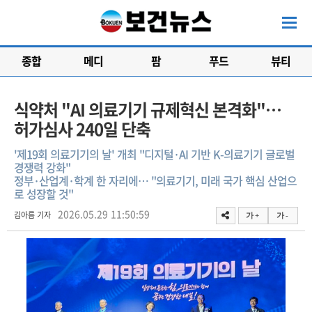
종합
메디
팜
푸드
뷰티
식약처 "AI 의료기기 규제혁신 본격화"…
허가심사 240일 단축
'제19회 의료기기의 날' 개최 "디지털·AI 기반 K-의료기기 글로벌
경쟁력 강화"
정부·산업계·학계 한 자리에… "의료기기, 미래 국가 핵심 산업으
로 성장할 것"
2026.05.29 11:50:59
김아름 기자
가 +
가 -