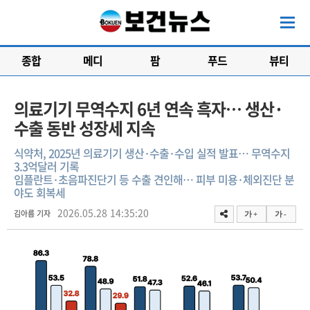
종합
메디
팜
푸드
뷰티
의료기기 무역수지 6년 연속 흑자… 생산·
수출 동반 성장세 지속
식약처, 2025년 의료기기 생산·수출·수입 실적 발표… 무역수지
3.3억달러 기록
임플란트·초음파진단기 등 수출 견인해… 피부 미용·체외진단 분
야도 회복세
2026.05.28 14:35:20
김아름 기자
가 +
가 -