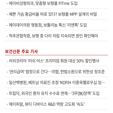
-
에이비성형외과, 맞춤형 보형물 FITme 도입
-
예쁜 가슴 황금비율 따로 있다? 보형물 MPP 설계의 비밀
-
헤이데이의원 명동점, 보툴리눔 톡신 '리엔톡' 도입
-
척추관협착증, 보행 중 다리 저림 지속되면 원인 확인해야
보건신문 주요 기사
-
러쉬코리아 '러쉬 어스' 프리미엄 회원 대상 50% 할인행사
-
'관리급여' 법정으로 간다…의협, 헌법소원으로 위헌성 정조준
-
일산백병원, 베트남 의료진 초청 'KOFIH 이종욱펠로우십 임상연수' 시작
-
트립닥, 외국인 환자 유치 수수료 면제…'3무(無)정책' 도입
-
에이피알, 뷰티 디바이스 R&D 역량 고도화 '속도'