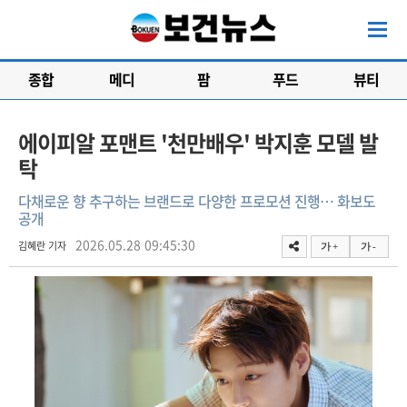
종합
메디
팜
푸드
뷰티
에이피알 포맨트 '천만배우' 박지훈 모델 발
탁
다채로운 향 추구하는 브랜드로 다양한 프로모션 진행… 화보도
공개
2026.05.28 09:45:30
김혜란 기자
가 +
가 -