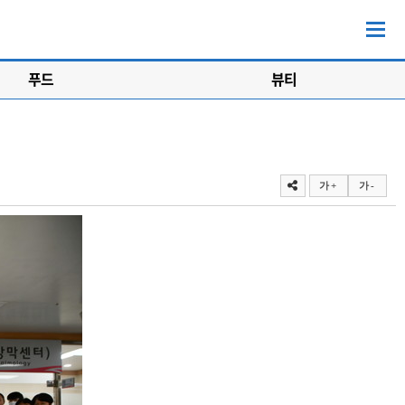
푸드
뷰티
가 +
가 -