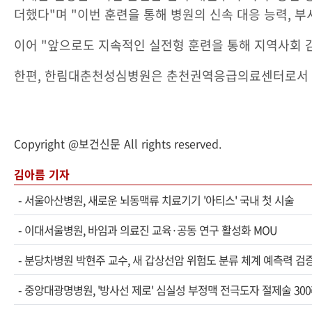
더했다"며 "이번 훈련을 통해 병원의 신속 대응 능력, 부
이어 "앞으로도 지속적인 실전형 훈련을 통해 지역사회 
한편, 한림대춘천성심병원은 춘천권역응급의료센터로서 매
Copyright @보건신문 All rights reserved.
김아름 기자
-
서울아산병원, 새로운 뇌동맥류 치료기기 '아티스' 국내 첫 시술
-
이대서울병원, 바임과 의료진 교육·공동 연구 활성화 MOU
-
분당차병원 박현주 교수, 새 갑상선암 위험도 분류 체계 예측력 검
-
중앙대광명병원, '방사선 제로' 심실성 부정맥 전극도자 절제술 30