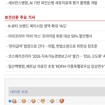
-
세브란스병원, AI 기반 파킨슨병 세포치료제 평가 플랫폼 개발
보건신문 주요 기사
-
K-뷰티 브랜드 북미시장 영역 확대 '속도'
-
러쉬코리아 '러쉬 어스' 프리미엄 회원 대상 50% 할인행사
-
'관리급여' 법정으로 간다…의협, 헌법소원으로 위헌성 정조준
-
코스메카코리아 '2026 지속가능경영보고서' 발간… 'ESG 고도화' 
-
일산백병원, 베트남 의료진 초청 'KOFIH 이종욱펠로우십 임상연수'
네티즌 의견