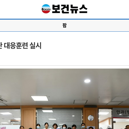
팜
난 대응훈련 실시