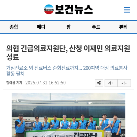
종합
메디
팜
푸드
뷰티
의협 긴급의료지원단, 산청 이재민 의료지원
성료
거점진료소 외 진료버스 순회진료까지... 200여명 대상 의료봉사
활동 펼쳐
2025.07.31 16:52:50
김아름 기자
가 +
가 -