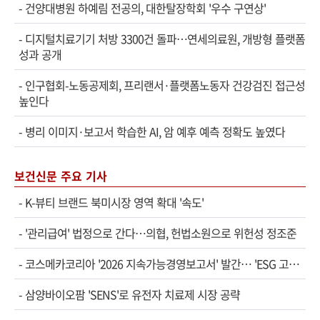
-
건양대병원 하예림 전공의, 대한탈장학회 '우수 구연상'
-
디지털치료기기 처방 3300건 돌파…연세의료원, 개방형 플랫폼
성과 공개
-
인구협회-노동공제회, 프리랜서·플랫폼노동자 건강검진 접근성
높인다
-
병리 이미지·보고서 학습한 AI, 암 예후 예측 정확도 높였다
보건신문 주요 기사
-
K-뷰티 브랜드 북미시장 영역 확대 '속도'
-
'관리급여' 법정으로 간다…의협, 헌법소원으로 위헌성 정조준
-
코스메카코리아 '2026 지속가능경영보고서' 발간… 'ESG 고…
-
삼양바이오팜 'SENS'로 유전자 치료제 시장 공략