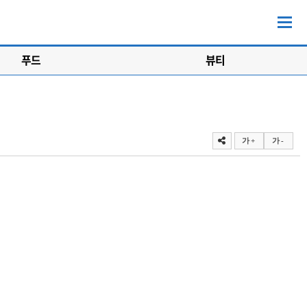
푸드
뷰티
가 +
가 -