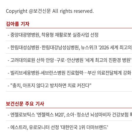
Copyright @보건신문 All rights reserved.
김아름 기자
-
중앙대광명병원, 착용형 재활로봇 실증사업 선정
-
한림대성심병원·한림대강남성심병원, 뉴스위크 '2026 세계 최고의
-
고려대의료원 산하 안암·구로·안산병원 '세계 최고의 친환경 병원'
-
빌리브세웅병원-세브란스병원 진료협력…부산 의료전달체계 강화
-
"충치, 아프지 않다고 방치하면 치료 커진다"
보건신문 주요 기사
-
엔젤로보틱스 '엔젤렉스 M20', 소아·청소년 뇌성마비자 건강보험 
-
에스트라, 유로모니터 선정 '대한민국 1위 더마브랜드'