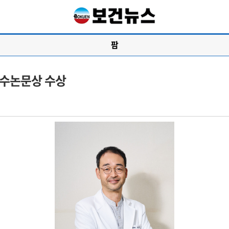
팜
우수논문상 수상