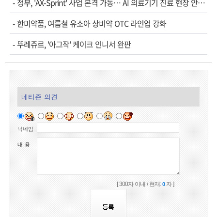
-
정부, 'AX-Sprint' 사업 본격 가동… AI 의료기기 진료 현장 안착 속도
-
한미약품, 여름철 유소아 상비약 OTC 라인업 강화
-
뚜레쥬르, '아그작' 케이크 인니서 완판
네티즌 의견
닉네임
내 용
[ 300자 이내 / 현재:
자 ]
0