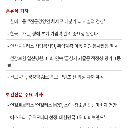
홍유식 기자
-
한미그룹, "전문경영인 체제로 매분기 최고 실적 경신"
-
한국오가논, 생애 초기 가임력 관리 중요성 알린다
-
인사돌플러스 사랑봉사단, 취약계층 아동 지원 봉사활동 펼쳐
-
건강보험 일산병원, 11회 연속 '급성기 뇌졸중 적정성 평가' 1등
급
-
건보공단, 생성형 AI로 홍보 콘텐츠 전 과정 자체 제작
보건신문 주요 기사
-
엔젤로보틱스 '엔젤렉스 M20', 소아·청소년 뇌성마비자 건강보험 확대 적용
-
에스트라, 유로모니터 선정 '대한민국 1위 더마브랜드'