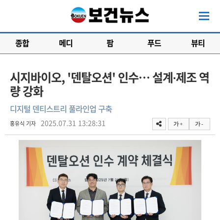
종합
메디
팜
푸드
뷰티
시지바이오, '덴탈오션' 인수… 설계∙제조 역
량 강화
디지털 덴티스트리 풀라인업 구축
2025.07.31 13:28:31
홍유식 기자
가 +
가 -