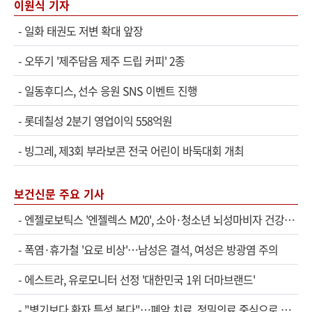
이원식 기자
-
일화 태권도 저변 확대 앞장
-
오뚜기 '제주담음 제주 드립 커피' 2종
-
일동후디스, 선수 응원 SNS 이벤트 진행
-
롯데칠성 2분기 영업이익 558억원
-
빙그레, 제3회 부라보콘 전국 어린이 바둑대회 개최
보건신문 주요 기사
-
엔젤로보틱스 '엔젤렉스 M20', 소아·청소년 뇌성마비자 건강보험 확대 적용
-
폭염·휴가철 '요로 비상'…남성은 결석, 여성은 방광염 주의
-
에스트라, 유로모니터 선정 '대한민국 1위 더마브랜드'
-
"병기보다 환자 특성 본다"…폐암 치료, 정밀의료 중심으로 진화