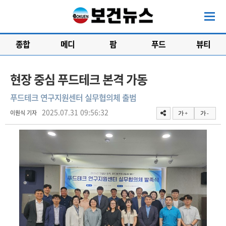
종합
메디
팜
푸드
뷰티
현장 중심 푸드테크 본격 가동
푸드테크 연구지원센터 실무협의체 출범
2025.07.31 09:56:32
이원식 기자
가 +
가 -