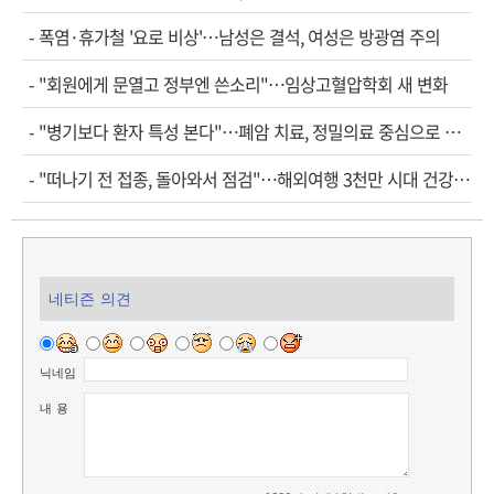
-
폭염·휴가철 '요로 비상'…남성은 결석, 여성은 방광염 주의
-
"회원에게 문열고 정부엔 쓴소리"…임상고혈압학회 새 변화
-
"병기보다 환자 특성 본다"…폐암 치료, 정밀의료 중심으로 진화
-
"떠나기 전 접종, 돌아와서 점검"…해외여행 3천만 시대 건강관리법
네티즌 의견
닉네임
내 용