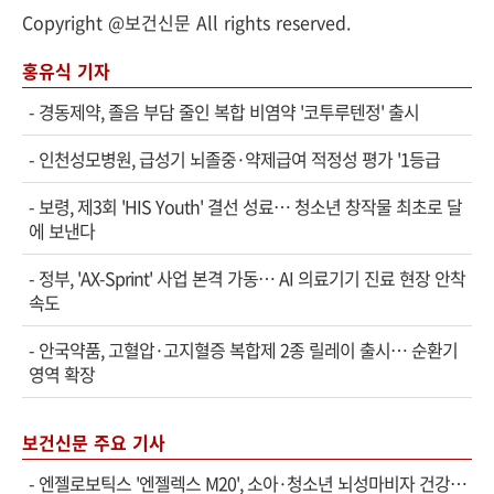
Copyright @보건신문 All rights reserved.
홍유식 기자
-
경동제약, 졸음 부담 줄인 복합 비염약 '코투루텐정' 출시
-
인천성모병원, 급성기 뇌졸중·약제급여 적정성 평가 '1등급
-
보령, 제3회 'HIS Youth' 결선 성료… 청소년 창작물 최초로 달
에 보낸다
-
정부, 'AX-Sprint' 사업 본격 가동… AI 의료기기 진료 현장 안착
속도
-
안국약품, 고혈압·고지혈증 복합제 2종 릴레이 출시… 순환기
영역 확장
보건신문 주요 기사
-
엔젤로보틱스 '엔젤렉스 M20', 소아·청소년 뇌성마비자 건강보험 확대 적용