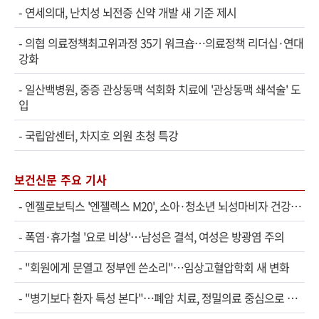
-
연세의대, 난치성 뇌전증 신약 개발 새 기준 제시
-
의협 의료정책최고위과정 35기 워크숍…의료정책 리더십·연대
강화
-
일산백병원, 중증 관상동맥 석회화 치료에 '관상동맥 쇄석술' 도
입
-
국립암센터, 차지호 의원 초청 특강
보건신문 주요 기사
-
엔젤로보틱스 '엔젤렉스 M20', 소아·청소년 뇌성마비자 건강보험 확대 적용
-
폭염·휴가철 '요로 비상'…남성은 결석, 여성은 방광염 주의
-
"회원에게 문열고 정부엔 쓴소리"…임상고혈압학회 새 변화
-
"병기보다 환자 특성 본다"…폐암 치료, 정밀의료 중심으로 진화