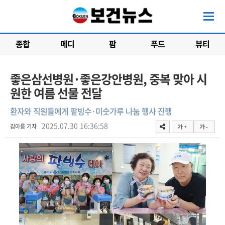
종합
메디
팜
푸드
뷰티
좋은삼선병원·좋은강안병원, 중복 맞아 시
원한 여름 선물 전달
환자와 직원들에게 팥빙수·미숫가루 나눔 행사 진행
2025.07.30 16:36:58
김아름 기자
가 +
가 -