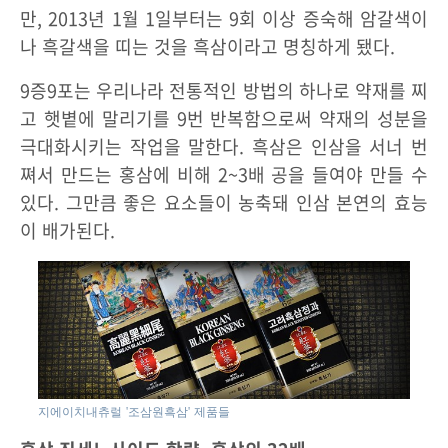
만, 2013년 1월 1일부터는 9회 이상 증숙해 암갈색이
나 흑갈색을 띠는 것을 흑삼이라고 명칭하게 됐다.
9증9포는 우리나라 전통적인 방법의 하나로 약재를 찌
고 햇볕에 말리기를 9번 반복함으로써 약재의 성분을
극대화시키는 작업을 말한다. 흑삼은 인삼을 서너 번
쪄서 만드는 홍삼에 비해 2~3배 공을 들여야 만들 수
있다. 그만큼 좋은 요소들이 농축돼 인삼 본연의 효능
이 배가된다.
지에이치내츄럴 '조삼원흑삼' 제품들