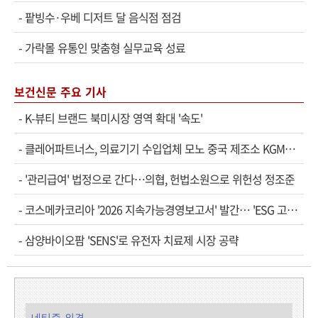
-
팥빙수·우베 디저트 달 음식점 점검
-
가락몰 유통인 맞춤형 실무교육 성료
보건신문 주요 기사
-
K-뷰티 브랜드 북미시장 영역 확대 '속도'
-
클레어파트너스, 의료기기 수입업체 모노 중국 제조소 KGM…
-
'관리급여' 법정으로 간다…의협, 헌법소원으로 위헌성 정조준
-
코스메카코리아 '2026 지속가능경영보고서' 발간… 'ESG 고…
-
삼양바이오팜 'SENS'로 유전자 치료제 시장 공략
네티즌 의견