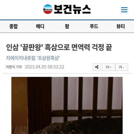
종합
메디
팜
푸드
뷰티
인삼 '끝판왕' 흑삼으로 면역력 걱정 끝
지에이치내츄럴 '조삼원흑삼'
2023.04.05 08:52:22
이원식 기자
가 +
가 -